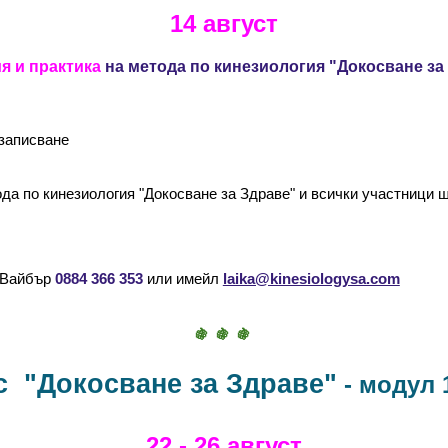
14
август
я и практика
на
м
етода по
к
инезиология "Докосване за
записване
да по кинезиология "Докосване за Здраве"
и всички участници щ
 Вайбър
0884 366 353
или имейл
laika@kinesiologysa.com
🍇 🍇 🍇
с "Докосване за Здраве"
- модул 
22 - 26 август