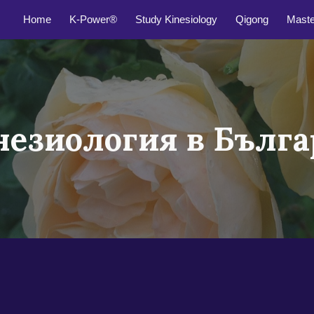
Home
K-Power®
Study Kinesiology
Qigong
Mast
ip to main content
Skip to navigat
незиология в Бълга