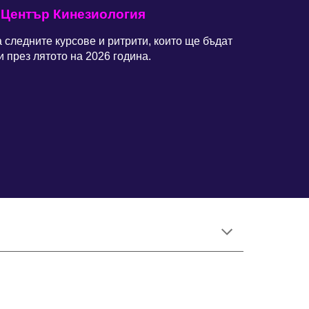
 Център Кинезиология
а следните курсове и ритрити, които ще бъдат
 през лятото на 202
6
година.