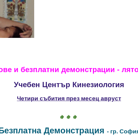
ове и безплатни демонстрации - лято
Учебен Център Кинезиология
Четири събития през месец авруст
🍇 🍇 🍇
Безплатна Демонстрация
-
гр. Софи