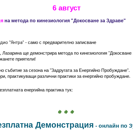
6 август
ия
на
м
етода по
к
инезиология "Докосване за Здраве"
дио "Янтра"
- само с предварително записване
а, Лазарина ще демонстрира метода по кинезиология "Докосване 
оканете приятели!
о събитие за сезона на "Задругата за Енергийно Пробуждане".
ори, практикуващи различни практики за енергийно пробуждане.
езплатната енергийна практика тук:
🍇 🍇 🍇
езплатна Демонстрация
-
онлайн по 