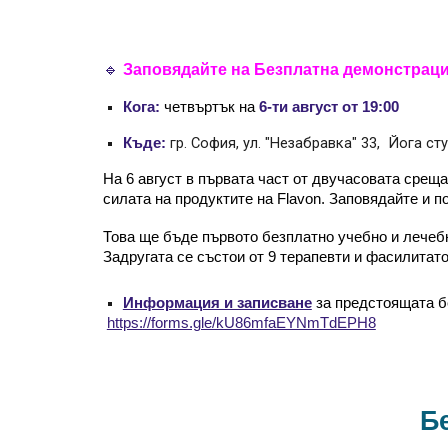
🔹
Заповядайте на Безплатна
д
емонстрац
Кога:
четвъртък на
6-ти август от 19:00
гр.
София, ул. "Незабравка" 33,
Йога сту
Къде:
На 6 август в първата част от двучасовата срещ
силата на продуктите на Flavon. Заповядайте и п
Това ще бъде първото безплатно учебно и лечебн
Задругата се състои от 9 терапевти и фасилитат
Информация и записване
за предстоящата б
https://forms.gle/kU86mfaEYNmTdEPH8
Б