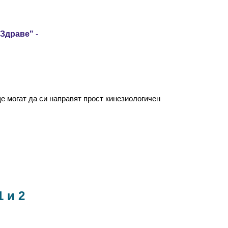
 Здраве"
-
е могат да си направят прост кинезиологичен
1 и 2