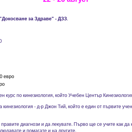
"Докосване за Здраве" - ДЗЗ
.
.
0
0 евро
ро
ен курс по кинезиология, който Учебен Център Кинезиологи
 кинезиология - д-р Джон Тий, който е един от първите учен
а правите диагнози и да лекувате.
Първо щ
е се учите как д
людавате и помагате и на другите.