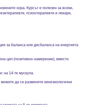
кновените хора.
Курсът е полезен за всеки,
езитерапевти, психотерапевти и лекари
,
ция за баланса или дисбаланса на енергията
ена цел (позитивно намерение), вместо
с на 14-те мускула.
ще можете да си разменяте кинезиологични
 схемата на 5-те елемента.