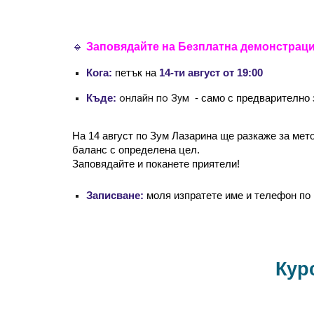
🔹
Заповядайте на Безплатна
д
емонстраци
Кога:
петък
на
14
-ти август от 19:00
онлайн по Зум
Къде:
- само с предварително 
На
14
август
по Зум
Лазарина ще
разкаже за
мето
баланс с определена цел.
Заповядайте и поканете приятели!
Записване:
моля изпратете име и телефон
по
Кур