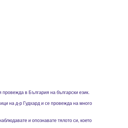
я провежда в България на български език.
ици на д-р Гудхард и се провежда на много
а наблюдавате и опозна
в
ате тялото си, което