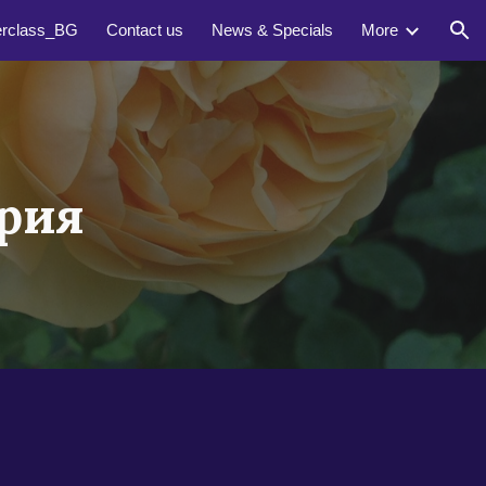
erclass_BG
Contact us
News & Specials
More
ion
рия