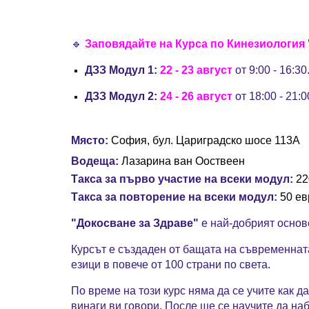
🔹
Заповядайте на Курса по Кинезиология
ДЗЗ Модул 1:
22 - 23 август
от 9:00 - 16:30
ДЗЗ Модул 2:
24 - 26 август
от 18:00 - 21:0
Място:
София, бул. Цариградско шосе 113А
Водеща:
Лазарина ван Ооствеен
Такса за първо участие на всеки модул:
22
Такса за повторение на всеки модул:
50 ев
"Докосване за Здраве"
е най-добрият основ
Курсът е създаден от бащата на съвременната
езици в повече от 100 страни по света.
По време на този курс няма да се учите как д
винаги ви говори.
После ще
се научите да наб