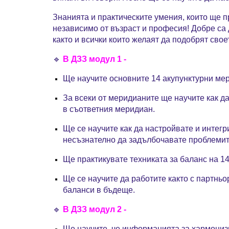
Знанията и практическите умения, които ще п
независимо от възраст и професия
!
Добре са 
както и всички които желаят да подобрят свое
🔹
В ДЗЗ модул 1 -
Ще научите основните 14 акупунктурни ме
За всеки от меридианите ще научите как д
в съответния меридиан.
Ще се научите как да настройвате и интег
несъзнателно да задълбочавате проблемит
Ще практикувате техниката за баланс на 14
Ще се научите да работите както с партньо
баланси в бъдеще.
🔹
В ДЗЗ модул 2 -
Ще научите, че информацията за хармонизи