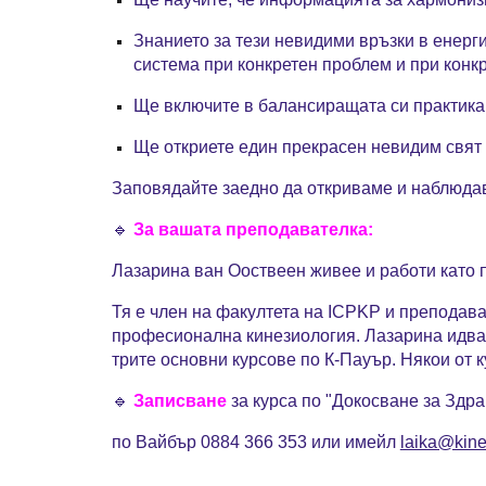
Знанието за тези невидими връзки в енерг
система при конкретен проблем и при конк
Ще включите в балансиращата си практика 
Ще откриете един прекрасен невидим свят 
Заповядайте заедно да откриваме и наблюдав
🔹
За вашата преподавателка:
Лазарина ван Ооствеен живее и работи като
Тя е член на факултета на ICPKP и преподава
професионална кинезиология. Лазарина идва 
трите основни курсове по К-Пауър. Някои от к
🔹
Записване
за курса по "Докосване за Здра
по Вайбър 0884 366 353 или имейл
laika@kine