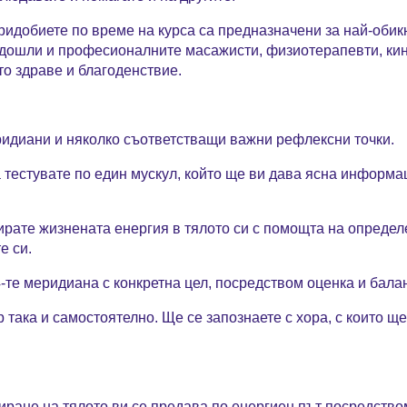
ридобиете по време на курса са предназначени за най-оби
дошли и професионалните масажисти, физиотерапевти, кин
то здраве и благоденствие.
ридиани и няколко съответстващи важни рефлексни точки.
а тестувате по един мускул, който ще ви дава ясна информа
рирате жизнената енергия в тялото си с помощта на определ
е си.
-те меридиана с конкретна цел, посредством оценка и балан
р така и самостоятелно. Ще се запознаете с хора, с които 
ране на тялото ви се предава по енергиен път посредством