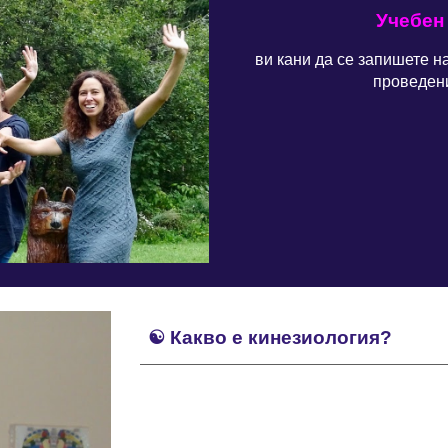
Учебен
ви кани да се запишете н
проведени
☯️
Какво е
кинезиология
?