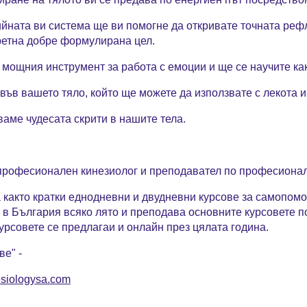
ийната ви система ще ви помогне да откривате точната реф
ретна добре формулирана цел.
мощния инструмент за работа с емоции и ще се научите как
във вашето тяло, който ще можете да използвате с лекота и
аме чудесата скрити в нашите тела.
 професионален кинезиолог и преподавател по професионал
 както кратки еднодневни и двудневни курсове за самопомо
в България всяко лято и преподава основните курсовете по
урсовете се предлагаи и онлайн през цялата година.
ве" -
siologysa.com